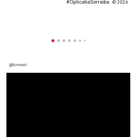
#OpticaliaSerraiba
© 2026
@Armani